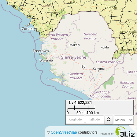
1 : 4,622,324
0
50 km
100 km
©
OpenStreetMap
contributors